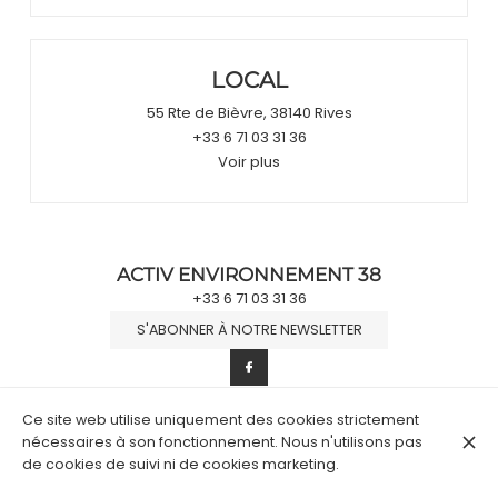
LOCAL
55 Rte de Bièvre, 38140 Rives
+33 6 71 03 31 36
Voir plus
ACTIV ENVIRONNEMENT 38
+33 6 71 03 31 36
S'ABONNER À NOTRE NEWSLETTER
Ce site web utilise uniquement des cookies strictement
© Activ Environnement 38 2026
nécessaires à son fonctionnement. Nous n'utilisons pas
Mentions légales
Protection des données
Paramètres des cookies
de cookies de suivi ni de cookies marketing.
Créé par Partoo
Connexion