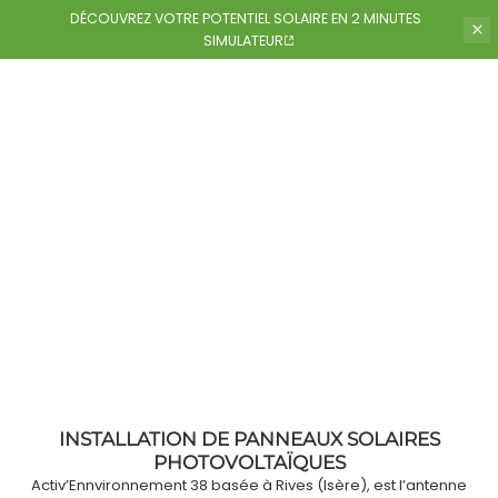
DÉCOUVREZ VOTRE POTENTIEL
SOLAIRE EN 2 MINUTES
SIMULATEUR
ACTIV ENVIRONNEMENT 38
INSTALLATION DE PANNEAUX SOLAIRES
PHOTOVOLTAÏQUES
Activ’Ennvironnement 38 basée à Rives (Isère), est l’antenne